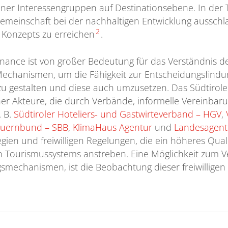
ner Interessengruppen auf Destinationsebene. In der Ta
emeinschaft bei der nachhaltigen Entwicklung aussch
2
 Konzepts zu erreichen
.
ance ist von großer Bedeutung für das Verständnis de
Mechanismen, um die Fähigkeit zur Entscheidungsfindun
zu gestalten und diese auch umzusetzen. Das Südtirol
cher Akteure, die durch Verbände, informelle Vereinb
. B.
Südtiroler Hoteliers- und Gastwirteverband – HGV
,
Bauernbund
– SBB
,
KlimaHaus Agentur
und
Landesagent
egien und freiwilligen Regelungen, die ein höheres Qual
n Tourismussystems anstreben. Eine Möglichkeit zum V
smechanismen, ist die Beobachtung dieser freiwilligen 