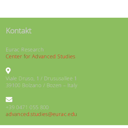
Kontakt
Eurac Research
Center for Advanced Studies
Viale Druso, 1 / Drususallee 1
39100 Bolzano / Bozen – Italy
+39 0471 055 800
advanced.studies@eurac.edu