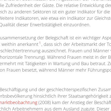
e Zufriedenheit der Gäste. Die relative Entwicklung de
ch zu anderen Sektoren ist ein guter Indikator für d
Weitere Indikatoren, wie etwa ein Indikator zur Gleichs
Qualität dieser Erwerbstätigkeit einzuordnen.
Zusammensetzung der Belegschaft ist ein wichtiger Asp
1
 weithin anerkannt
, dass sich der Arbeitsmarkt der
Geschlechtertrennung auszeichnet. Frauen und Männer v
(horizontale Trennung). Während Frauen meist in der 
ermehrt mit Tätigkeiten in Wartung und Bau betraut. 
von Frauen besetzt, während Männer mehr Führungsp
Beschäftigung und der geschlechterspezifischen Zusa
sbevölkerung hinsichtlich ihrer Staatsangehörigkeit 
smarktbeobachtung
(2008) kam der Anstieg der Beschäft
lich Arbeitnehmern aus dem Ausland zugute. Dieser A