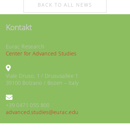
BACK TO ALL NEWS
Kontakt
Eurac Research
Center for Advanced Studies
Viale Druso, 1 / Drususallee 1
39100 Bolzano / Bozen – Italy
+39 0471 055 800
advanced.studies@eurac.edu