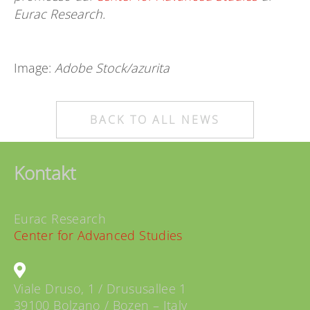
Eurac Research.
Image:
Adobe Stock/azurita
BACK TO ALL NEWS
Kontakt
Eurac Research
Center for Advanced Studies
Viale Druso, 1 / Drususallee 1
39100 Bolzano / Bozen – Italy