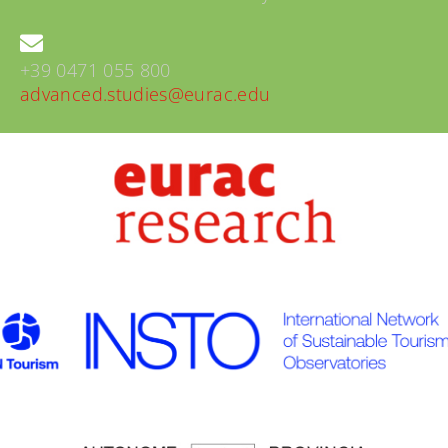
+39 0471 055 800
advanced.studies@eurac.edu