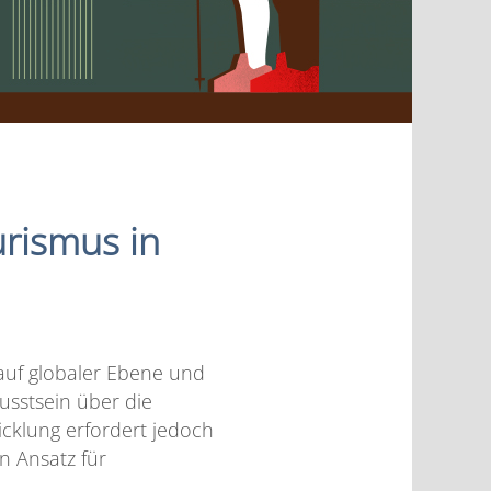
urismus in
uf globaler Ebene und
sstsein über die
cklung erfordert jedoch
en Ansatz für