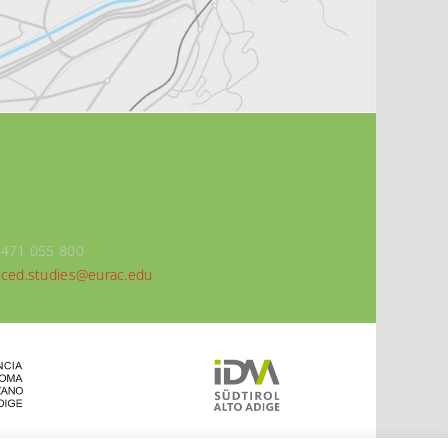
0471 055 800
ced.studies@eurac.edu