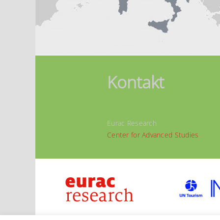
Kontakt
Eurac Research
Center for Advanced Studies