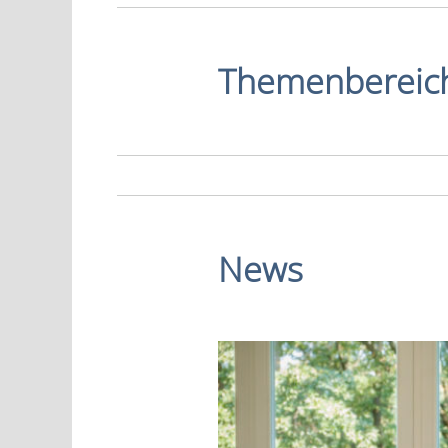
Themenbereic
Wirtschaft
News