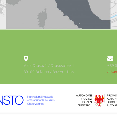
Viale Druso, 1 / Drususallee 1
+39 
39100 Bolzano / Bozen – Italy
advan