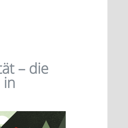
ät – die
 in