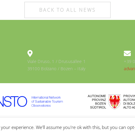
BACK TO ALL NEWS
Viale Druso, 1 / Drususallee 1
+39 
39100 Bolzano / Bozen – Italy
advan
Y & COOKIES POLICY
your experience. We'll assume you're ok with this, but you can opt-