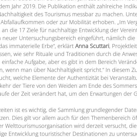
dem Jahr 2019. Die Publikation enthält zahlreiche Indik
achhaltigkeit des Tourismus messbar zu machen. Un
bfallaufkommen oder zur Mobilität erhoben. „Im Verg
an die 17 Ziele für nachhaltige Entwicklung der Verei
 neuer Untersuchungsbereich eingeführt, nämlich die ku
s immaterielle Erbe“, erklärt
Anna Scuttari
, Projektlei
sen, wie sehr Rituale und Traditionen durch die Anwe
ne einfache Aufgabe, aber es gibt in dem Bereich Verän
n, wenn man über Nachhaltigkeit spricht.“ In diesem 
ucht, welche Elemente der Authentizität bei Veranstal
kehr der Tiere von den Weiden am Ende des Sommers, 
aufe der Zeit verändert hat, um den Erwartungen der 
eiten ist es wichtig, die Sammlung grundlegender Daten
en. Dies gilt vor allem auch für den Themenbereich öf
r Welttourismusorganisation wird derzeit versucht, die 
ige Entwicklung touristischer Destinationen zu untersu