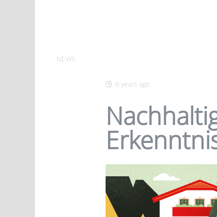
NEWS
6 years ago
Nachhalti
Erkenntni