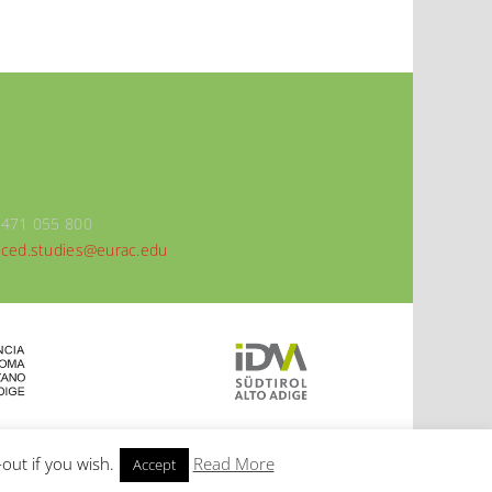
0471 055 800
ced.studies@eurac.edu
out if you wish.
Read More
Accept