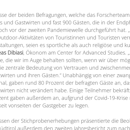
nisse der beiden Befragungen, welche das Forschertea
rs und Gastwirten und fast 900 Gästen, die in der En
noch vor der zweiten Pandemiewelle durchgeführt hat.
s Outdoor-Aktivitäten von Touristinnen und Touristen
ltungen, seien es sportliche als auch religiöse und k
as Dibiasi
, Ökonom am Center for Advanced Studies. „
te, die wir im Auge behalten sollten, wenn wir über mö
die zentrale Bedeutung von Vertrauen und zwischenme
twirten und ihren Gästen.“ Unabhängig von einer zwang
al, gaben rund 80 Prozent der befragten Gäste an, das
irten nicht verändert habe. Einige Teilnehmer bekräfti
ozent gaben außerdem an, aufgrund der Covid-19-Krise
keit vonseiten der Gastgeber zu legen.
sen der Stichprobenerhebungen präsentierte die Beob
Südtirol außerdem den zweiten Jahresbericht zum nach