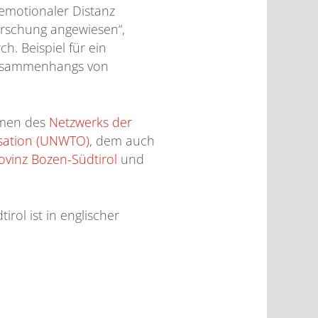
emotionaler Distanz
orschung angewiesen“,
h. Beispiel für ein
 Zusammenhangs von
ahmen des
Netzwerks der
sation (UNWTO)
, dem auch
vinz Bozen-Südtirol
und
rol ist in englischer