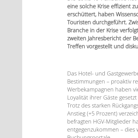
eine solche Krise effizient 
erschüttert, haben Wissens
Touristen durchgeführt. Zw
Branche in der Krise verf
zweiten Jahresbericht der B
Treffen vorgestellt und disku
Das Hotel- und Gastgewerbe 
Bestimmungen – proaktiv rea
Werbekampagnen haben viele
Loyalität ihrer Gäste gesetz
Trotz des starken Rückgangs
Anstieg (+5 Prozent) verze
befragten HGV-Mitglieder h
entgegenzukommen – dies wa
Buchungsportale.