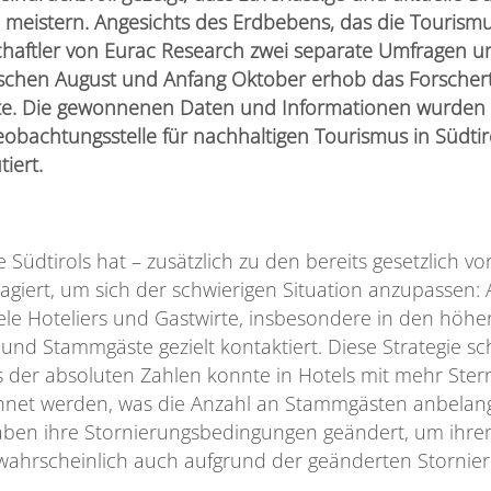
zu meistern. Angesichts des Erdbebens, das die Tourismu
chaftler von Eurac Research zwei separate Umfragen u
ischen August und Anfang Oktober erhob das Forschert
olgte. Die gewonnenen Daten und Informationen wurd
eobachtungsstelle für nachhaltigen Tourismus in Südtiro
tiert.
Südtirols hat – zusätzlich zu den bereits gesetzlich v
giert, um sich der schwierigen Situation anzupassen: 
 Hoteliers und Gastwirte, insbesondere in den höhere
t und Stammgäste gezielt kontaktiert. Diese Strategie s
 der absoluten Zahlen konnte in Hotels mit mehr Stern
ichnet werden, was die Anzahl an Stammgästen anbelang
aben ihre Stornierungsbedingungen geändert, um ihre
hrscheinlich auch aufgrund der geänderten Stornieru