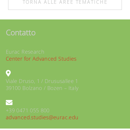
TORNA ALLE AREE TEMATICHE
Contatto
Eurac Research
Center for Advanced Studies
Viale Druso, 1 / Drususallee 1
39100 Bolzano / Bozen – Italy
+39 0471 055 800
advanced.studies@eurac.edu