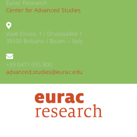
Eurac Research
Center for Advanced Studies
Viale Druso, 1 / Drususallee 1
39100 Bolzano / Bozen – Italy
+39 0471 055 800
advanced.studies@eurac.edu