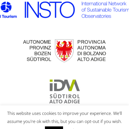
This website uses cookies to improve your experience. We'll
assume you're ok with this, but you can opt-out if you wish.
© 2020 | Eurac Research |
IMPRESSUM
|